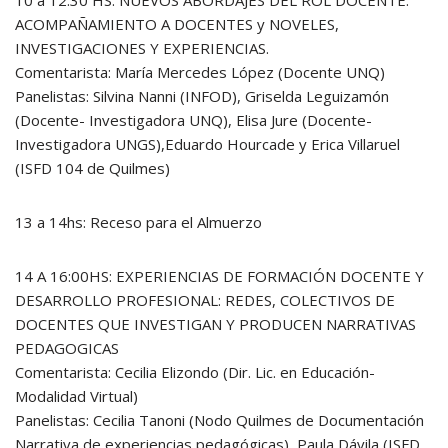
10 a 12:30 HS: NUEVOS ABORDAJES DEL ROL DOCENTE:
ACOMPAÑAMIENTO A DOCENTES y NOVELES,
INVESTIGACIONES Y EXPERIENCIAS.
Comentarista: María Mercedes López (Docente UNQ)
Panelistas: Silvina Nanni (INFOD), Griselda Leguizamón
(Docente- Investigadora UNQ), Elisa Jure (Docente-
Investigadora UNGS),Eduardo Hourcade y Erica Villaruel
(ISFD 104 de Quilmes)
13 a 14hs: Receso para el Almuerzo
14 A 16:00HS: EXPERIENCIAS DE FORMACIÓN DOCENTE Y
DESARROLLO PROFESIONAL: REDES, COLECTIVOS DE
DOCENTES QUE INVESTIGAN Y PRODUCEN NARRATIVAS
PEDAGOGICAS
Comentarista: Cecilia Elizondo (Dir. Lic. en Educación-
Modalidad Virtual)
Panelistas: Cecilia Tanoni (Nodo Quilmes de Documentación
Narrativa de experiencias pedagógicas), Paula Dávila (ISFD