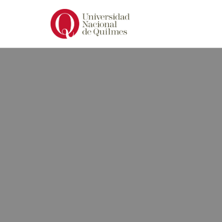
Ir
al
contenido