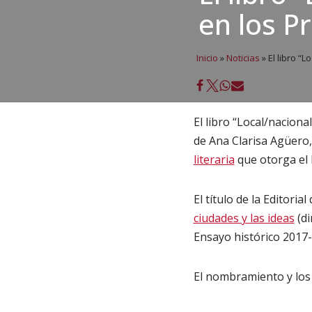
en los P
Inicio
»
Noticias
»
El libro “
El libro “Local/naciona
de Ana Clarisa Agüero,
literaria
que otorga el 
El título de la Editori
ciudades y las ideas
(di
Ensayo histórico 2017-
El nombramiento y los