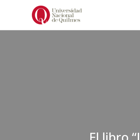
Ir
al
contenido
El libro