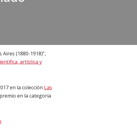
s Aires (1880-1918)”,
ntífica, artística y
2017 en la colección
Las
 premio en la categoría
e