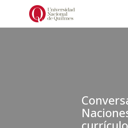
Ir
al
contenido
Conversa
Naciones
currícul