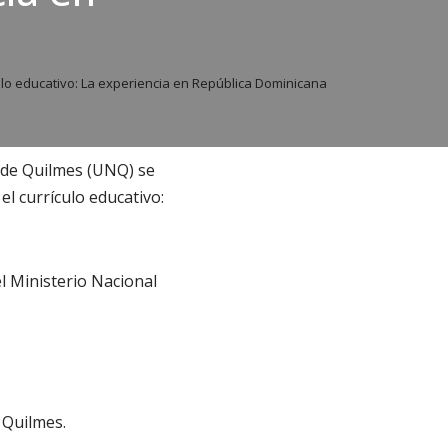
ulo educativo: La experiencia en República Dominicana
l de Quilmes (UNQ) se
l currículo educativo:
l Ministerio Nacional
 Quilmes.