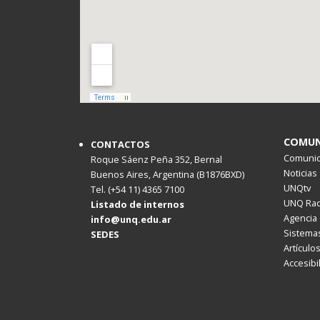
COMUN
CONTACTOS
Comunica
Roque Sáenz Peña 352, Bernal
Noticias
Buenos Aires, Argentina (B1876BXD)
UNQtv
Tel. (+54 11) 4365 7100
UNQ Rad
Listado de internos
Agencia 
info@unq.edu.ar
Sistemas
SEDES
Artículo
Accesibi