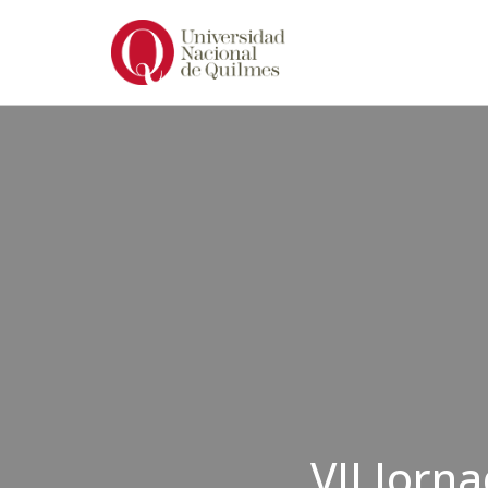
Ir
al
contenido
VII Jorn