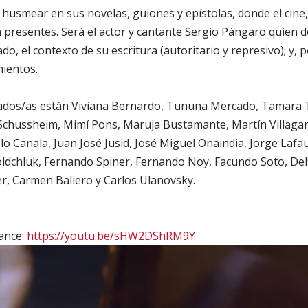
husmear en sus novelas, guiones y epístolas, donde el cine, 
 presentes. Será el actor y cantante Sergio Pángaro quien de
ado, el contexto de su escritura (autoritario y represivo); y, 
mientos.
stados/as están Viviana Bernardo, Tununa Mercado, Tamar
chussheim, Mimí Pons, Maruja Bustamante, Martín Villagar
lo Canala, Juan José Jusid, José Miguel Onaindia, Jorge Laf
ldchluk, Fernando Spiner, Fernando Noy, Facundo Soto, Del
er, Carmen Baliero y Carlos Ulanovsky.
ance:
https://youtu.be/sHW2DShRM9Y