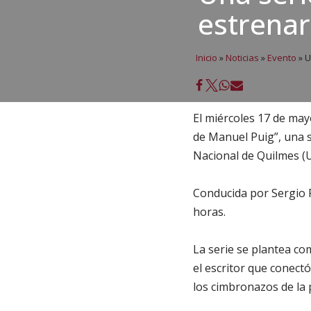
estrenar
Inicio
»
Noticias
»
Evento
»
U
El miércoles 17 de may
de Manuel Puig”, una se
Nacional de Quilmes (
Conducida por Sergio P
horas.
La serie se plantea co
el escritor que conect
los cimbronazos de la 