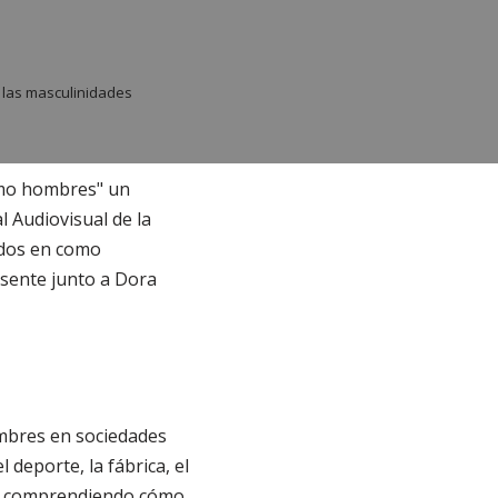
 las masculinidades
como hombres" un
 Audiovisual de la
odos en como
esente junto a Dora
ombres en sociedades
eporte, la fábrica, el
guir comprendiendo cómo