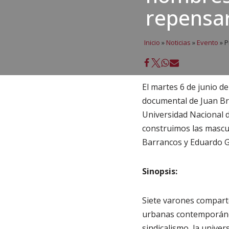
repensar
Inicio
»
Noticias
»
Evento
»
P
El martes 6 de junio d
documental de Juan Bra
Universidad Nacional 
construimos las mascul
Barrancos y Eduardo 
Sinopsis:
Siete varones comparte
urbanas contemporánea
sindicalismo, la unive