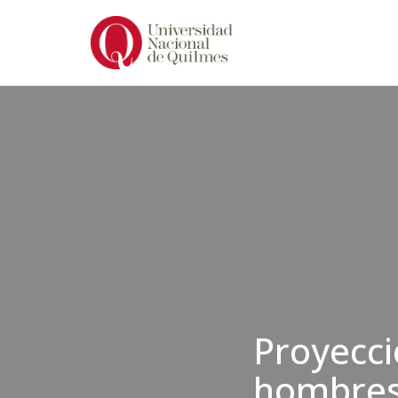
Ir
al
contenido
Proyecci
hombres