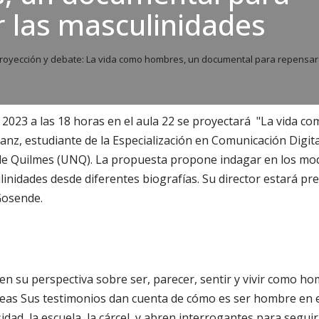
 las masculinidades
royección y debate: La vida como hombres, un documental para repensar
e 2023 a las 18 horas en el aula 22 se proyectará "La vida 
nz, estudiante de la Especialización en Comunicación Digital
de Quilmes (UNQ). La propuesta propone indagar en los m
inidades desde diferentes biografías. Su director estará pr
Gosende.
n su perspectiva sobre ser, parecer, sentir y vivir como h
s Sus testimonios dan cuenta de cómo es ser hombre en el d
rsidad, la escuela, la cárcel, y abren interrogantes para se