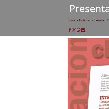
Presenta
Inicio
»
Noticias
»
Evento
»
P