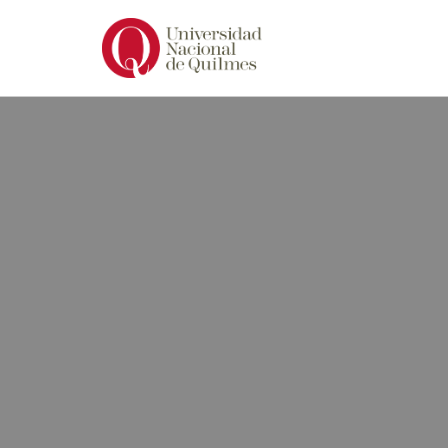
Ir
al
contenido