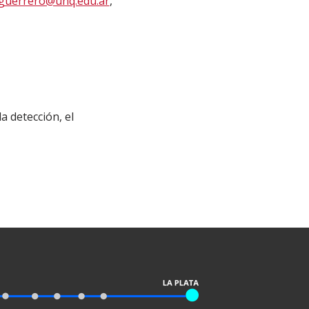
guerrero@unq.edu.ar
,
a detección, el