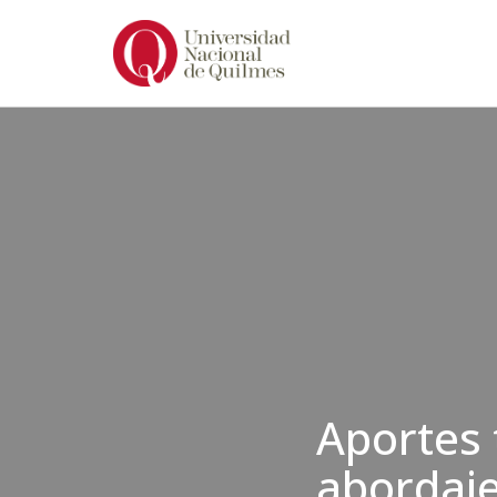
Ir
al
contenido
Aportes 
abordaje