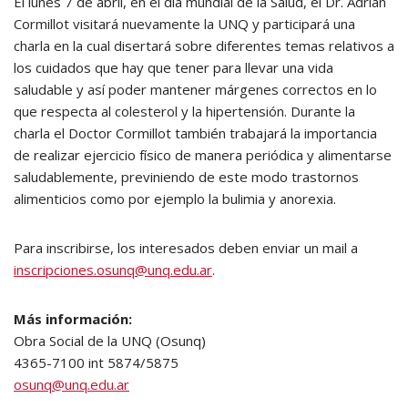
El lunes 7 de abril, en el día mundial de la Salud, el Dr. Adrián
Cormillot visitará nuevamente la UNQ y participará una
charla en la cual disertará sobre diferentes temas relativos a
los cuidados que hay que tener para llevar una vida
saludable y así poder mantener márgenes correctos en lo
que respecta al colesterol y la hipertensión. Durante la
charla el Doctor Cormillot también trabajará la importancia
de realizar ejercicio físico de manera periódica y alimentarse
saludablemente, previniendo de este modo trastornos
alimenticios como por ejemplo la bulimia y anorexia.
Para inscribirse, los interesados deben enviar un mail a
inscripciones.osunq@unq.edu.ar
.
Más información:
Obra Social de la UNQ (Osunq)
4365-7100 int 5874/5875
osunq@unq.edu.ar