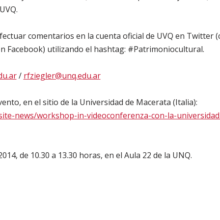
 UVQ.
ectuar comentarios en la cuenta oficial de UVQ en Twitter (c
en Facebook) utilizando el hashtag: #Patrimoniocultural.
u.ar
/
rfziegler@unq.edu.ar
nto, en el sitio de la Universidad de Macerata (Italia):
it/site-news/workshop-in-videoconferenza-con-la-universida
2014, de 10.30 a 13.30 horas, en el Aula 22 de la UNQ.