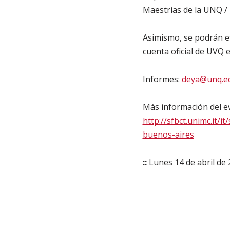
Maestrías de la UNQ /
Asimismo, se podrán ef
cuenta oficial de UVQ 
Informes:
deya@unq.ed
Más información del eve
http://sfbct.unimc.it/
buenos-aires
::
Lunes 14 de abril de 