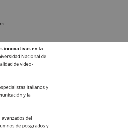
ral
s innovativas en la
niversidad Nacional de
alidad de video-
specialistas italianos y
municación y la
s avanzados del
alumnos de posgrados y