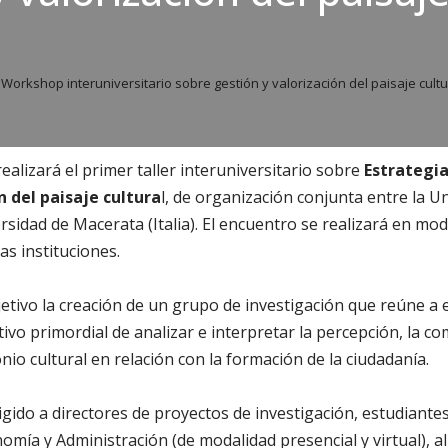
 Workshop interuniversitario sobre gestión y valorización del paisaje cultu
 realizará el primer taller interuniversitario sobre
Estrategia
n del paisaje cultura
l, de organización conjunta entre la U
sidad de Macerata (Italia). El encuentro se realizará en mod
s instituciones.
jetivo la creación de un grupo de investigación que reúne a e
ivo primordial de analizar e interpretar la percepción, la co
io cultural en relación con la formación de la ciudadanía.
igido a directores de proyectos de investigación, estudiante
mía y Administración (de modalidad presencial y virtual), 