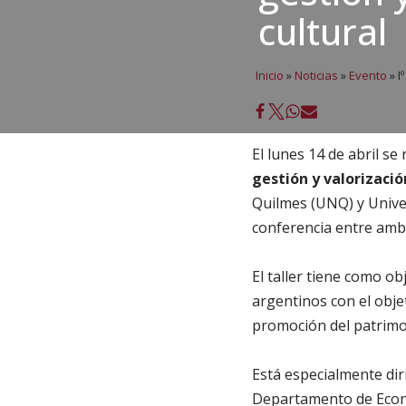
cultural
Inicio
»
Noticias
»
Evento
»
Iº
El lunes 14 de abril se
gestión y valorizació
Quilmes (UNQ) y Univer
conferencia entre amba
El taller tiene como ob
argentinos con el objet
promoción del patrimon
Está especialmente dir
Departamento de Econo