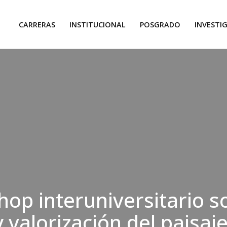
CARRERAS
INSTITUCIONAL
POSGRADO
INVESTI
hop interuniversitario s
 valorización del paisaj