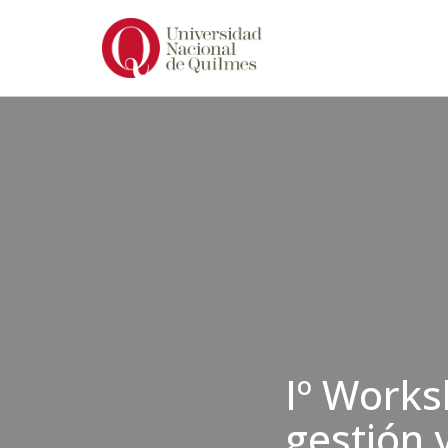
Ir
al
contenido
Iº Works
gestión y