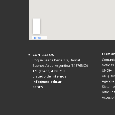
COMUN
CONTACTOS
Comunica
Roque Sáenz Peña 352, Bernal
Noticias
Buenos Aires, Argentina (B1876BXD)
UNQtv
Tel. (+54 11) 4365 7100
UNQ Rad
Listado de internos
Agencia 
info@unq.edu.ar
Sistemas
SEDES
Artículo
Accesibi