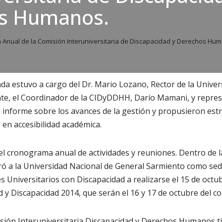
s Humanos.
 Anual de la Comisión Interuniversitaria de Discapacidad y Derechos Hu
ada estuvo a cargo del Dr. Mario Lozano, Rector de la Unive
te, el Coordinador de la CIDyDDHH, Darío Mamani, y repres
informe sobre los avances de la gestión y propusieron estr
 en accesibilidad académica.
ió el cronograma anual de actividades y reuniones. Dentro de 
ó a la Universidad Nacional de General Sarmiento como sed
 Universitarios con Discapacidad a realizarse el 15 de octub
 y Discapacidad 2014, que serán el 16 y 17 de octubre del co
isión Interuniversitaria Discapacidad y Derechos Humanos t