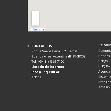
COMUN
CONTACTOS
Comunica
Roque Sáenz Peña 352, Bernal
Noticias
Buenos Aires, Argentina (B1876BXD)
UNQtv
Tel. (+54 11) 4365 7100
UNQ Rad
Listado de internos
Agencia 
info@unq.edu.ar
Sistemas
SEDES
Artículo
Accesibi