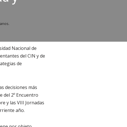
manos.
rsidad Nacional de
entantes del CIN y de
ategias de
las decisiones más
e del 2º Encuentro
re y las VIII Jornadas
rriente año.
iene por objeto