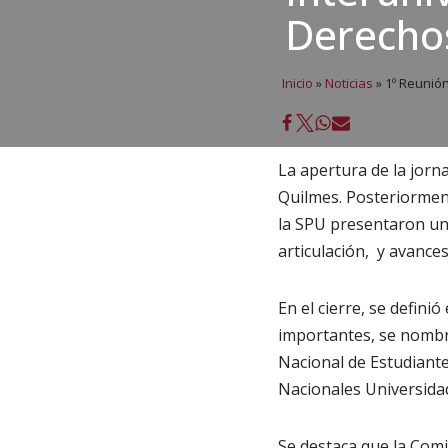
Derecho
Inicio
»
Noticias
»
1º Reunión
La apertura de la jorn
Quilmes. Posteriormen
la SPU presentaron un 
articulación, y avances
En el cierre, se defin
importantes, se nombr
Nacional de Estudiantes
Nacionales Universidad
Se destaca que la Com