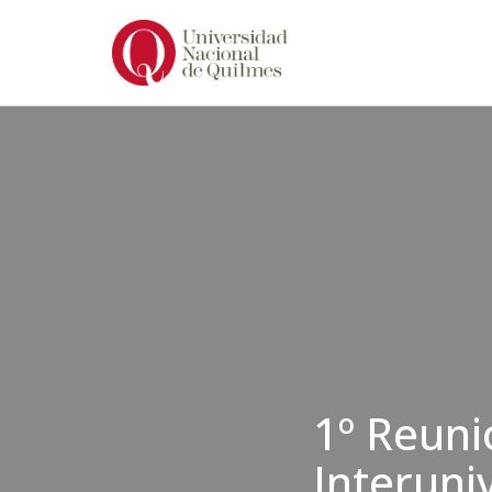
Ir
al
contenido
1º Reuni
Interuni