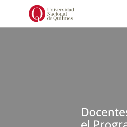
Ir
al
contenido
Docentes
el Progr