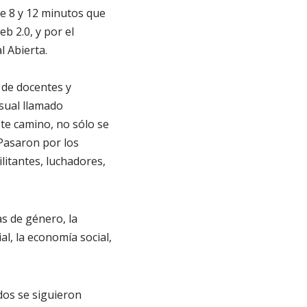
re 8 y 12 minutos que
b 2.0, y por el
l Abierta.
 de docentes y
sual llamado
te camino, no sólo se
Pasaron por los
ilitantes, luchadores,
as de género, la
al, la economía social,
dos se siguieron