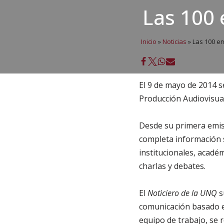
Las 100 
Inicio
»
Noticias
»
Las 100 em
El 9 de mayo de 2014 s
Producción Audiovisual
Desde su primera emisi
completa información s
institucionales, acadé
charlas y debates.
El
Noticiero de la UNQ
s
comunicación basado e
equipo de trabajo, se 