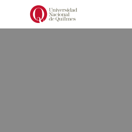
Ir
al
contenido