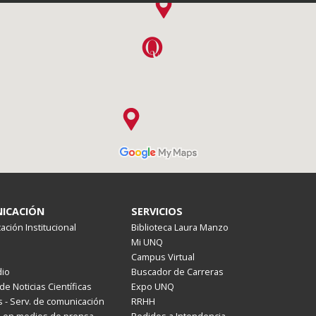
ICACIÓN
SERVICIOS
ción Institucional
Biblioteca Laura Manzo
Mi UNQ
Campus Virtual
io
Buscador de Carreras
de Noticias Científicas
Expo UNQ
 - Serv. de comunicación
RRHH