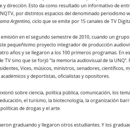
e y dirección. Esto da como resultado un informativo de ent
UNQTV, por distintos espacios del denominado periodismo we
ama Argentino,
ciclo que se emite por 15 canales de TV Digita
 emisión en el segundo semestre de 2010, cuando un grupo
e pequeñísimo proyecto integrador de producción audiovi
atro años y se llegaron a los 100 primeros programas. En es
e TV sino que se forjó "la memoria audiovisual de la UNQ". 
identes, Vices, músicos, ministros, senadores, científicos, m
académicos y deportistas, oficialistas y opositores.
xionó sobre ciencia, política pública, comunicación, los tem
 educación, el turismo, la biotecnología, la organización barri
políticas de drogas y el arte.
ueron graduando y llegaron otros estudiantes. Y los gradua