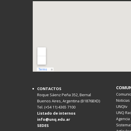
COMUN
CONTACTOS
Comunica
Roque Sáenz Peña 352, Bernal
Noticias
Buenos Aires, Argentina (B1876BXD)
UNQtv
Tel. (+54 11) 4365 7100
UNQ Rad
Listado de internos
Agencia 
info@unq.edu.ar
Sistemas
SEDES