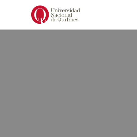
Ir
al
contenido