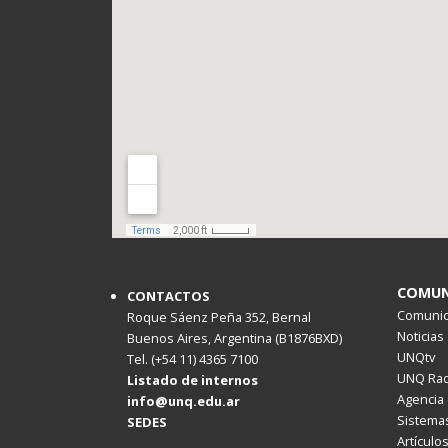
COMUN
CONTACTOS
Comunica
Roque Sáenz Peña 352, Bernal
Noticias
Buenos Aires, Argentina (B1876BXD)
UNQtv
Tel. (+54 11) 4365 7100
UNQ Rad
Listado de internos
Agencia 
info@unq.edu.ar
Sistemas
SEDES
Artículo