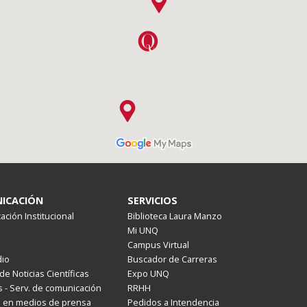
ICACIÓN
SERVICIOS
ción Institucional
Biblioteca Laura Manzo
Mi UNQ
Campus Virtual
io
Buscador de Carreras
de Noticias Científicas
Expo UNQ
 - Serv. de comunicación
RRHH
s en medios de prensa
Pedidos a Intendencia