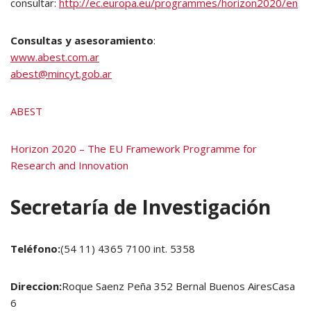
consultar:
http://ec.europa.eu/programmes/horizon2020/en
Consultas y asesoramiento
:
www.abest.com.ar
abest@mincyt.gob.ar
ABEST
Horizon 2020 – The EU Framework Programme for
Research and Innovation
Secretaría de Investigación
Teléfono:
(54 11) 4365 7100 int. 5358
Direccion:
Roque Saenz Peña 352 Bernal Buenos AiresCasa
6