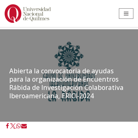
Ir
al
contenido
Abierta la convocatoria de ayudas
para la organización de Encuentros
Rábida de Investigación Colaborativa
Iberoamericana, ERICI-2024
Inicio
»
Noticias
»
Internacionales
»
Abierta la convocatoria de ayudas
para la organización de Encuentros Rábida de Investigación
Colaborativa Iberoamericana, ERICI-2024