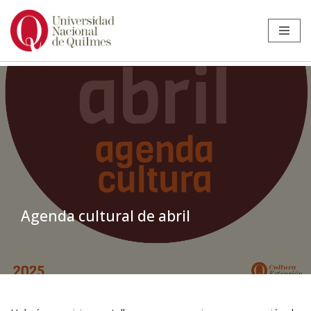
Ir
al
contenido
Agenda cultural de abril
Inicio
»
Noticias
»
Extensión
»
Agenda cultural de abril