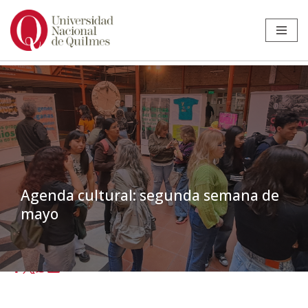
Ir
al
contenido
Agenda cultural: segunda semana de
mayo
Inicio
»
Noticias
»
Extensión
»
Agenda cultural: segunda semana de
mayo