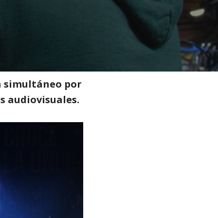
025
n simultáneo por
 audiovisuales.