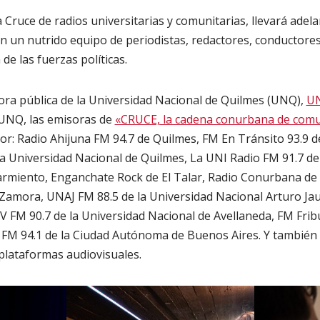
 Cruce de radios universitarias y comunitarias, llevará adel
on un nutrido equipo de periodistas, redactores, conductores
 las fuerzas políticas.
sora pública de la Universidad Nacional de Quilmes (UNQ),
U
 UNQ, las emisoras de
«CRUCE, la cadena conurbana de comu
r: Radio Ahijuna FM 94.7 de Quilmes, FM En Tránsito 93.9 d
la Universidad Nacional de Quilmes, La UNI Radio FM 91.7 de
armiento, Enganchate Rock de El Talar, Radio Conurbana de 
Zamora, UNAJ FM 88.5 de la Universidad Nacional Arturo Ja
V FM 90.7 de la Universidad Nacional de Avellaneda, FM Fri
 FM 94.1 de la Ciudad Autónoma de Buenos Aires. Y tambié
 plataformas audiovisuales.