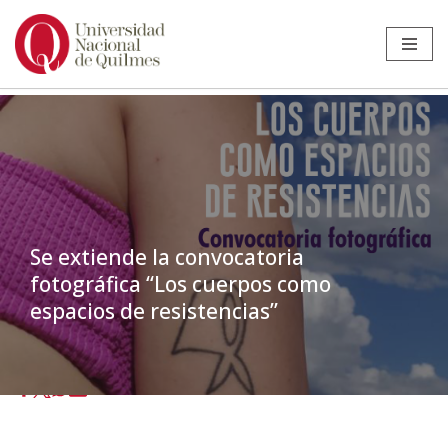
Ir
al
contenido
Se extiende la convocatoria
fotográfica “Los cuerpos como
espacios de resistencias”
Inicio
»
Noticias
»
Sin categoría
»
Se extiende la convocatoria
fotográfica “Los cuerpos como espacios de resistencias”