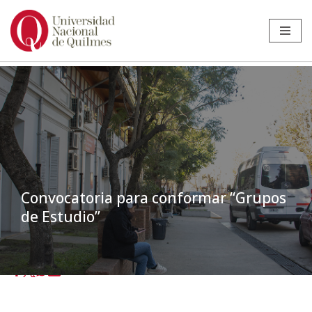
Ir
al
contenido
Convocatoria para conformar “Grupos
de Estudio”
Inicio
»
Noticias
»
Ciencias Sociales
»
Convocatoria para conformar
“Grupos de Estudio”