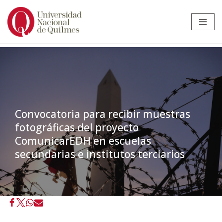
Ir
al
contenido
Convocatoria para recibir muestras
fotográficas del proyecto
ComunicarEDH en escuelas
secundarias e institutos terciarios
Inicio
»
Noticias
»
Extensión
»
Convocatoria para recibir muestras
fotográficas del proyecto ComunicarEDH en escuelas secundarias e
institutos terciarios