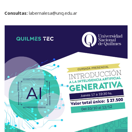
Consultas:
labernalesa@unq.edu.ar