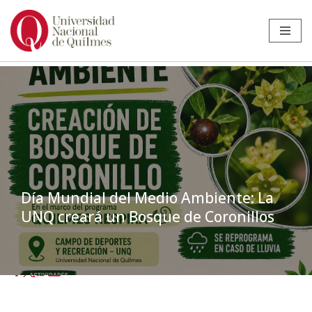
Ir
al
contenido
Día Mundial del Medio Ambiente: La
UNQ creará un Bosque de Coronillos
Inicio
»
Noticias
»
Institucional
»
Día Mundial del Medio Ambiente: La
UNQ creará un Bosque de Coronillos