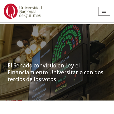
Ir
al
contenido
El Senado convirtió en Ley el
Financiamiento Universitario con dos
tercios de los votos
Inicio
»
Noticias
»
Secundaria
»
El Senado convirtió en Ley el
Financiamiento Universitario con dos tercios de los votos