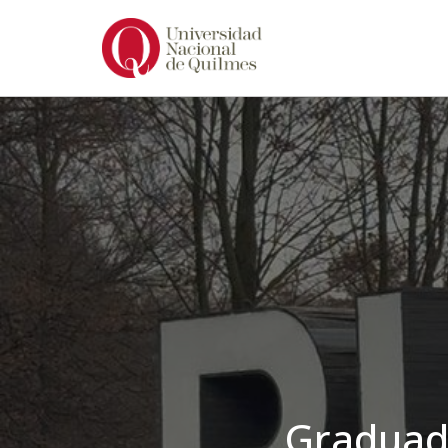
Ir
al
contenido
Graduad