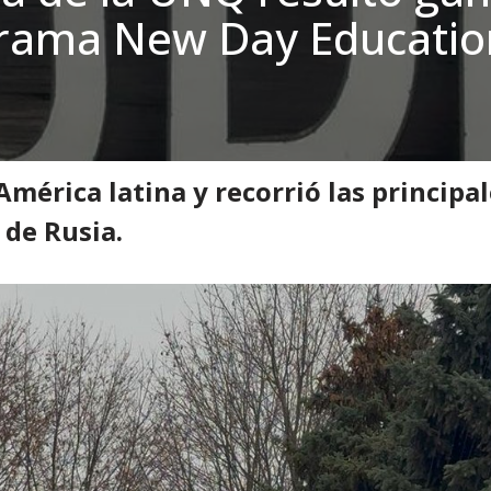
grama New Day Educatio
e Investigación
»
Graduada de la UNQ resultó ganadora del Programa Ne
mérica latina y recorrió las principal
 de Rusia.