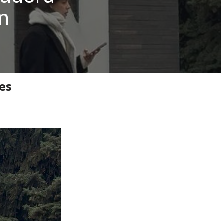
n
w Day Education
es