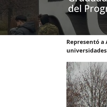
del Pro
Inicio
»
Noticias
»
Extensión 
Representó a A
universidades