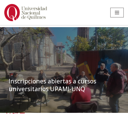
Ir
al
contenido
Inscripciones abiertas a cursos
universitarios UPAMI-UNQ
Inicio
»
Noticias
»
Extensión
»
Inscripciones abiertas a cursos
universitarios UPAMI-UNQ