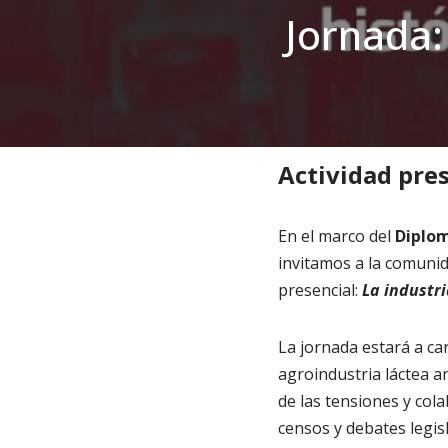
Jornada:
Inicio
»
Noticias
»
Posgrado
Actividad pres
En el marco del
Diplom
invitamos a la comunid
presencial:
La industr
La jornada estará a car
agroindustria láctea a
de las tensiones y cola
censos y debates legisl