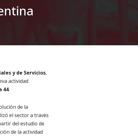
entina
les y de Servicios
,
eva actividad
a 44
.
olución de la
izó el sector a través
artir del estudio de
ción de la actividad