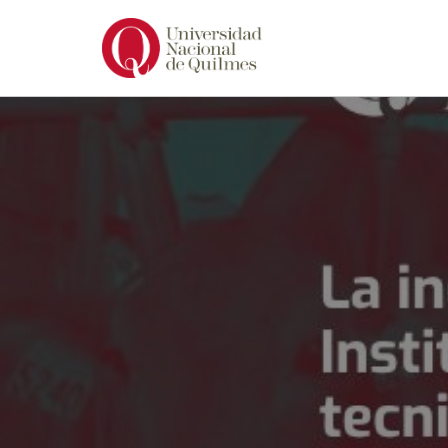
Ir
al
contenido