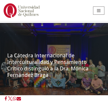
Ir
al
contenido
La Cátedra Internacional de
Interculturalidad y Pensamiento
Crítico distinguió a la Dra. Mónica
Fernández Braga
Inicio
»
Noticias
»
Docente
»
La Cátedra Internacional de
Interculturalidad y Pensamiento Crítico distinguió a la Dra. Mónica
Fernández Braga