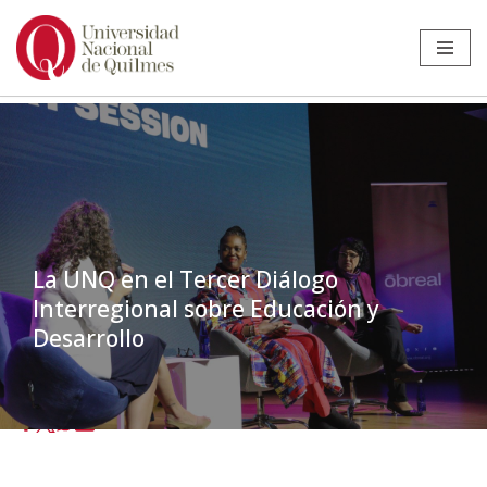
Ir
al
contenido
La UNQ en el Tercer Diálogo
Interregional sobre Educación y
Desarrollo
Inicio
»
Noticias
»
Internacionales
»
La UNQ en el Tercer Diálogo
Interregional sobre Educación y Desarrollo