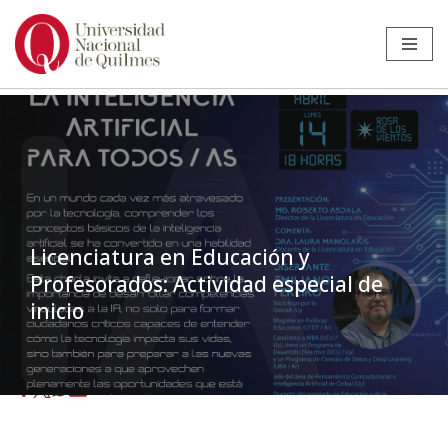
Ir
al
contenido
Licenciatura en Educación y
Profesorados: Actividad especial de
inicio
Inicio
»
Noticias
»
Educación
»
Licenciatura en Educación y
Profesorados: Actividad especial de inicio