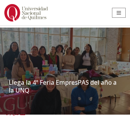
Ir
al
contenido
Llega la 4° Feria EmpresPAS del año a
la UNQ
Inicio
»
Noticias
»
Comunidad
»
Llega la 4° Feria EmpresPAS del año a
la UNQ