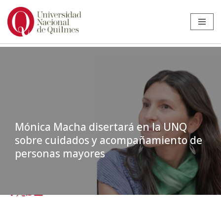
Ir
al
contenido
Mónica Macha disertará en la UNQ
sobre cuidados y acompañamiento de
personas mayores
Inicio
»
Noticias
»
cuidado adultos mayores
»
Mónica Macha disertará
en la UNQ sobre cuidados y acompañamiento de personas mayores