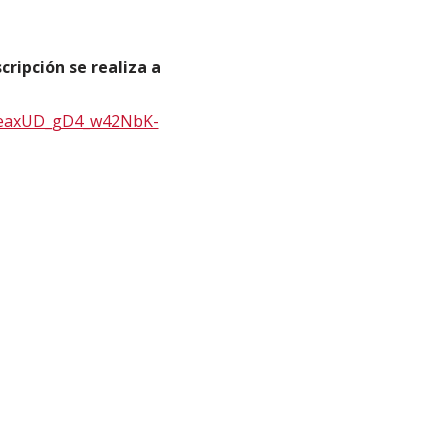
cripción se realiza a
7eaxUD_gD4_w42NbK-