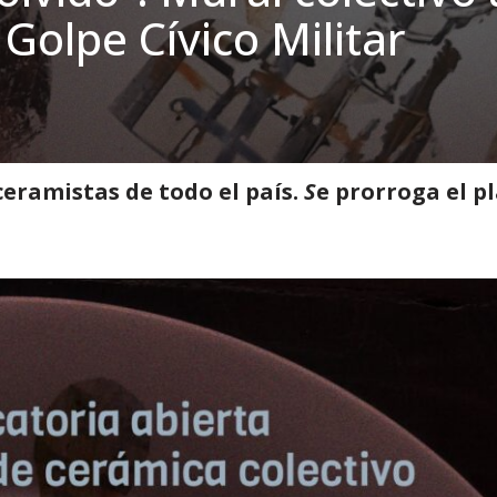
 Golpe Cívico Militar
»
“No hay olvido”: Mural colectivo a 50 años del Golpe Cívico Militar
eramistas de todo el país.
S
e prorroga el pl