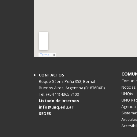
COMUN
CONTACTOS
Comunica
Roque Sáenz Peña 352, Bernal
Noticias
Buenos Aires, Argentina (B1876BXD)
UNQtv
Tel. (+54 11) 4365 7100
UNQ Rad
Listado de internos
Agencia 
info@unq.edu.ar
Sistemas
SEDES
Artículo
Accesibi