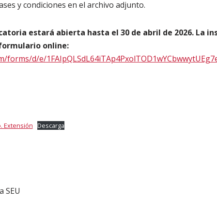
ses y condiciones en el archivo adjunto.
oria estará abierta hasta el 30 de abril de 2026. La ins
formulario online:
.com/forms/d/e/1FAIpQLSdL64iTAp4PxolTOD1wYCbwwytUEg
o. Extensión
Descarga
a SEU