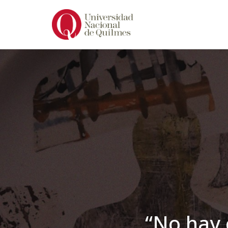
Ir
al
contenido
“No hay 