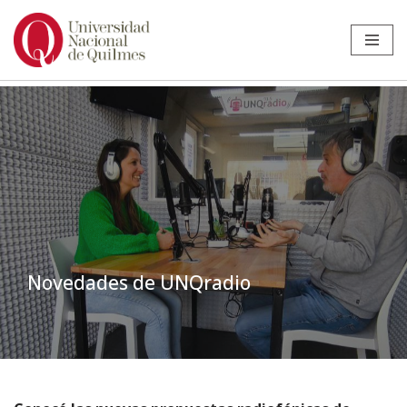
Ir
al
contenido
Novedades de UNQradio
Inicio
»
Noticias
»
UNQRadio
»
Novedades de UNQradio