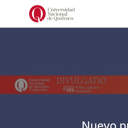
Ir
al
contenido
Nuevo pr