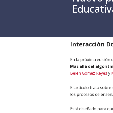
Educativ
Inicio
»
Noticias
»
Posgrado
Interacción D
En la próxima edición 
Más allá del algoritm
Belén Gómez Reyes
y
El artículo trata sobr
los procesos de enseña
Está diseñado para q