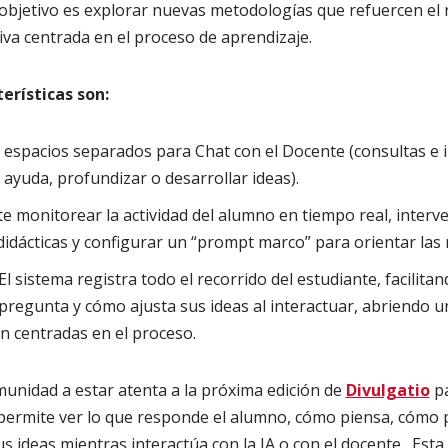
objetivo es explorar nuevas metodologías que refuercen el 
va centrada en el proceso de aprendizaje.
erísticas son:
 espacios separados para Chat con el Docente (consultas e 
r ayuda, profundizar o desarrollar ideas).
e monitorear la actividad del alumno en tiempo real, interve
didácticas y configurar un “prompt marco” para orientar las 
El sistema registra todo el recorrido del estudiante, facilita
regunta y cómo ajusta sus ideas al interactuar, abriendo 
n centradas en el proceso.
munidad a estar atenta a la próxima edición de
Divulgatio
pa
permite ver lo que responde el alumno, cómo piensa, cómo
us ideas mientras interactúa con la IA o con el docente. Est