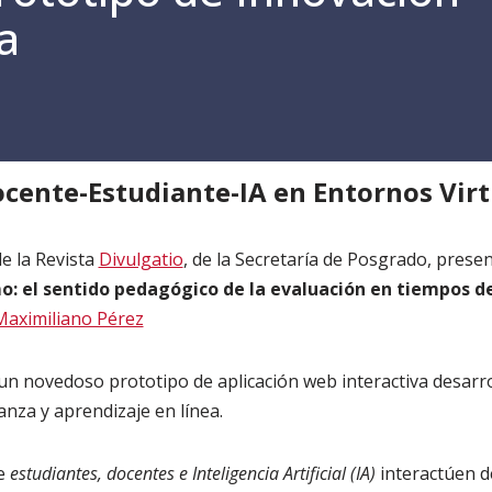
a
»
Divulgatio
»
Nuevo prototipo de Innovación Educativa
ocente-Estudiante-IA en Entornos Virt
de la Revista
Divulgatio
, de la Secretaría de Posgrado, presen
o: el sentido pedagógico de la evaluación en tiempos de
Maximiliano Pérez
e un novedoso prototipo de aplicación web interactiva desarr
nza y aprendizaje en línea.
ue
estudiantes, docentes e Inteligencia Artificial (IA)
interactúen 