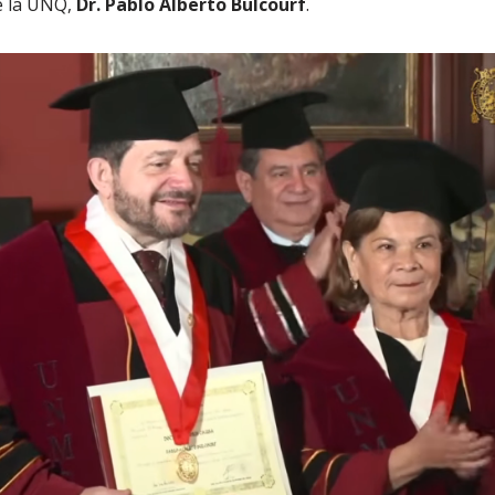
e la UNQ,
Dr. Pablo Alberto Bulcourf
.