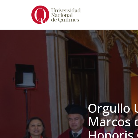
Ir
al
contenido
Orgullo 
Marcos d
Honoris 