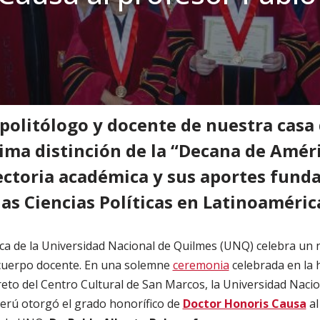
Orgullo UNQ: la Universidad de San Marcos de Perú otorgó el Doctorado H
 politólogo y docente de nuestra casa
ima distinción de la “Decana de Améri
yectoria académica y sus aportes fund
las Ciencias Políticas en Latinoaméric
a de la Universidad Nacional de Quilmes (UNQ) celebra un
 cuerpo docente. En una solemne
ceremonia
celebrada en la h
eto del Centro Cultural de San Marcos, la Universidad Naci
rú otorgó el grado honorífico de
Doctor Honoris Causa
al