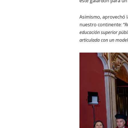
este galardón para un 
Asimismo, aprovechó la
nuestro continente:
“R
educación superior públi
articulada con un model