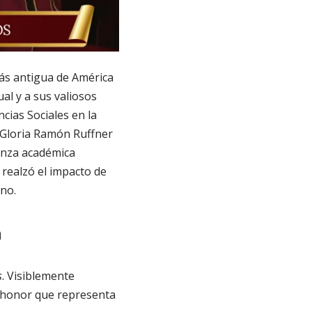
más antigua de América
al y a sus valiosos
ncias Sociales en la
i Gloria Ramón Ruffner
lanza académica
 realzó el impacto de
no.
n
s
. Visiblemente
o honor que representa