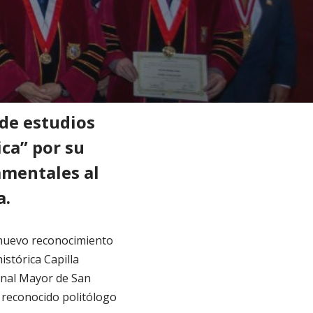
onoris Causa al profesor Pablo Bulcourf
 de estudios
ca” por su
amentales al
a.
 nuevo reconocimiento
istórica Capilla
onal Mayor de San
 reconocido politólogo