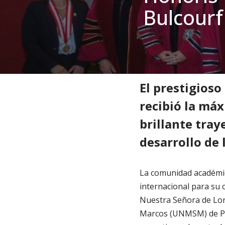
Bulcourf
Inicio
»
Noticias
»
Noticias
»
El prestigioso
recibió la máx
brillante tra
desarrollo de 
La comunidad académic
internacional para su
Nuestra Señora de Lor
Marcos (UNMSM) de Pe