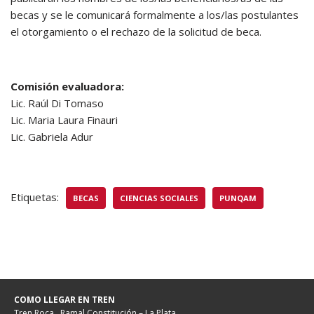
becas y se le comunicará formalmente a los/las postulantes
el otorgamiento o el rechazo de la solicitud de beca.
Comisión evaluadora:
Lic. Raúl Di Tomaso
Lic. Maria Laura Finauri
Lic. Gabriela Adur
Etiquetas:
BECAS
CIENCIAS SOCIALES
PUNQAM
COMO LLEGAR EN TREN
Tren Roca . Ramal Constitución – La Plata