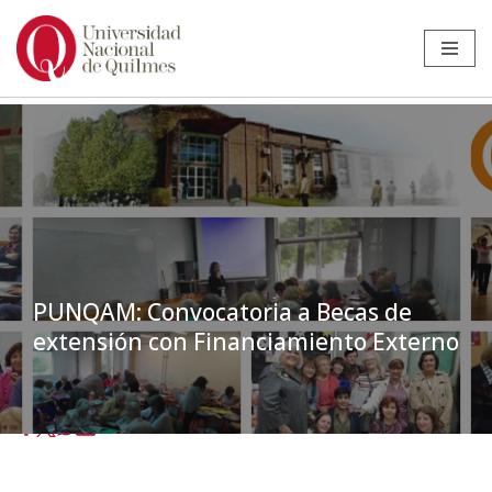
Ir
al
contenido
PUNQAM: Convocatoria a Becas de
extensión con Financiamiento Externo
Inicio
»
Noticias
»
Ciencias Sociales
»
PUNQAM: Convocatoria a Becas
de extensión con Financiamiento Externo