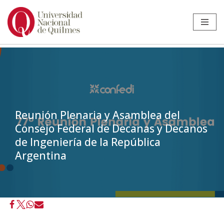
Ir
al
contenido
Reunión Plenaria y Asamblea del
Consejo Federal de Decanas y Decanos
de Ingeniería de la República
Argentina
Inicio
»
Noticias
»
Institucional
»
Reunión Plenaria y Asamblea del
Consejo Federal de Decanas y Decanos de Ingeniería de la
República Argentina