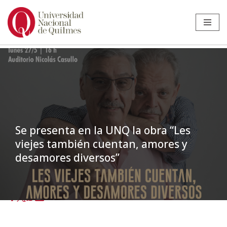
Ir
al
contenido
Se presenta en la UNQ la obra “Les
viejes también cuentan, amores y
desamores diversos”
Inicio
»
Noticias
»
Extensión
»
Se presenta en la UNQ la obra “Les
viejes también cuentan, amores y desamores diversos”