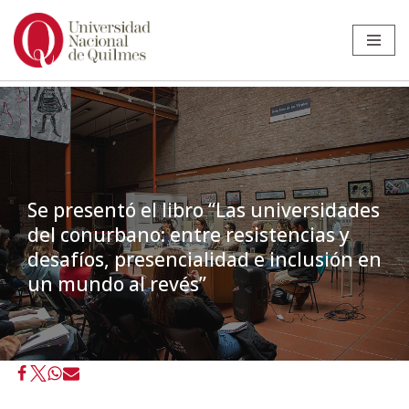
Ir
al
contenido
Se presentó el libro “Las universidades
del conurbano: entre resistencias y
desafíos, presencialidad e inclusión en
un mundo al revés”
Inicio
»
Noticias
»
Libro
»
Se presentó el libro “Las universidades del
conurbano: entre resistencias y desafíos, presencialidad e inclusión
en un mundo al revés”