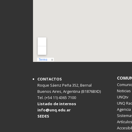
COMUN
CONTACTOS
Comunica
Roque Sáenz Peña 352, Bernal
Noticias
Buenos Aires, Argentina (B1876BXD)
UNQtv
Tel. (+54 11) 4365 7100
UNQ Rad
Listado de internos
Agencia 
info@unq.edu.ar
Sistemas
SEDES
Artículo
Accesibi