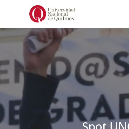
Ir
al
contenido
Spot UN