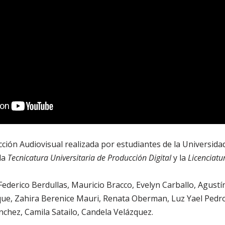
ión Audiovisual realizada por estudiantes de la Universida
la
Tecnicatura Universitaria de Producción Digital
y la
Licenciatur
 Federico Berdullas, Mauricio Bracco, Evelyn Carballo, Agust
ue, Zahira Berenice Mauri, Renata Oberman, Luz Yael Pedrol
chez, Camila Satailo, Candela Velázquez.