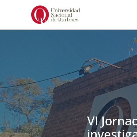
Ir
al
contenido
VI Jorna
investig