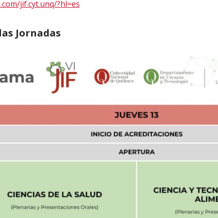
com/jif.cyt.unq/?hl=es
as Jornadas