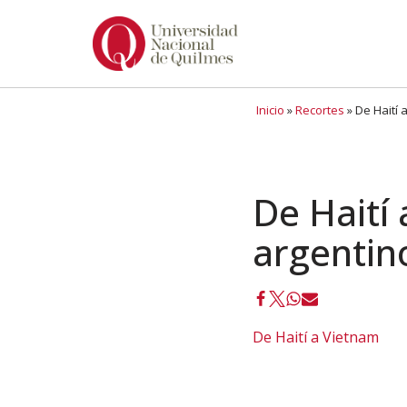
Ir
al
contenido
Inicio
»
Recortes
»
De Haití 
De Haití 
argentin
De Haití a Vietnam