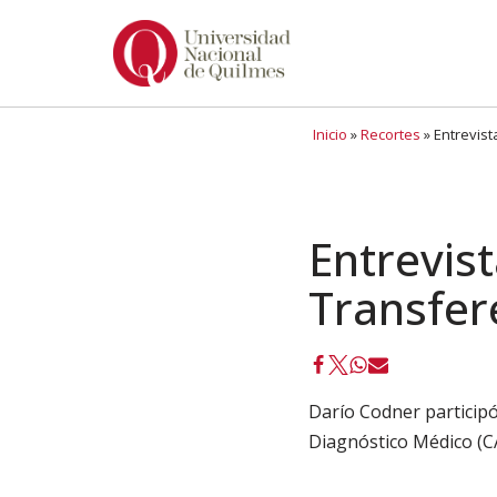
Ir
al
contenido
Inicio
»
Recortes
»
Entrevist
Entrevist
Transfer
Darío Codner particip
Diagnóstico Médico (C