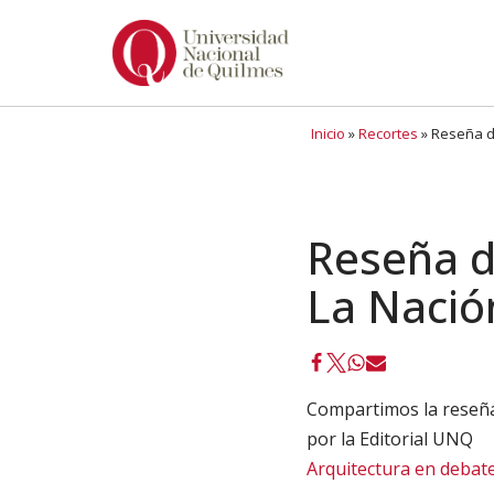
Ir
al
contenido
Inicio
»
Recortes
»
Reseña de
Reseña d
La Nació
Compartimos la reseña 
por la Editorial UNQ
Arquitectura en debat