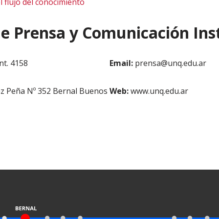
l flujo del conocimiento
de Prensa y Comunicación Inst
nt. 4158
Email:
prensa@unq.edu.ar
z Peña Nº 352 Bernal Buenos
Web:
www.unq.edu.ar