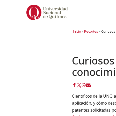
Ir
al
contenido
Inicio
»
Recortes
»
Curiosos 
Curiosos 
conocimi
Científicos de la UNQ a
aplicación, y cómo des
patentes solicitadas p