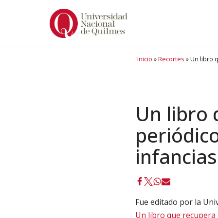
Ir
al
contenido
Inicio
»
Recortes
»
Un libro 
Un libro 
periódic
infancias
Fue editado por la Uni
Un libro que recupera l