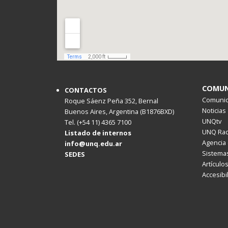
COMUN
CONTACTOS
Comunica
Roque Sáenz Peña 352, Bernal
Noticias
Buenos Aires, Argentina (B1876BXD)
UNQtv
Tel. (+54 11) 4365 7100
UNQ Rad
Listado de internos
Agencia 
info@unq.edu.ar
Sistemas
SEDES
Artículo
Accesibi