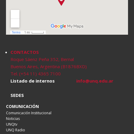
CONTACTOS
Roque Sáenz Peña 352, Bernal
Buenos Aires, Argentina (B1876BXD)
Tel. (+54 11) 4365 7100
Listado de internos
info@unq.edu.ar
SEDES
COMUNICACIÓN
Comunicación Institucional
Noticias
UNQtv
UNQ Radio